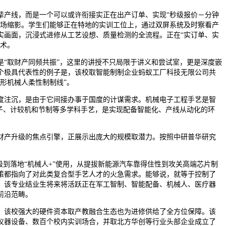
线，而是一个可以或许衔接实正在出产订单、实现“秒级报价－分钟
工场缩影。学生们能够正在特地的实训工位上，通过双屏系统及时察看产
实画面，沉浸式进修从工艺设想、质量检测的全流程。正在“实订单、实
技术。
取财产同频共振”，这里的讲授不只局限于讲义和尝试室，更是深度嵌
个极具代表性的例子是，该校取智能制制企业蚂蚁工厂科技无限公司共
形机械人柔性制制线”。
注沉，是由于它间接办事于国度的计谋需求。机械电子工程手艺是智
电子、计较机和节制等多学科手艺，是实现配备智能化、产线从动化的环
产升级的焦点引擎，正展示出庞大的规模取潜力。按照中研普华研究
到落地“机械人+”使用，从提拔新能源汽车靠得住性到攻关高端芯片制
策都指向了对此类复合型手艺人才的火急需求。能够说，就等于控制了
，该专业结业生将来将活跃正在军工智制、智能配备、机械人、医疗器
前沿范畴。
该校强大的硬件资本取产教融合生态也为进修供给了全方位保障。该
仪器设备、数百个校内实训场合，并取北方华创等行业头部企业成立了