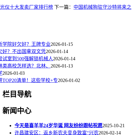
光仪十大发卖厂家排行榜
下一篇：
中国机械狗驻守沙特将来之
新学院好欠好？王牌专业
2026-01-15
欠好？不出国拿双文凭
2026-01-14
试室到500强解锁机械人
2026-01-14
林类高校怎样选？北林、
2026-01-13
学
2026-01-03
TOP20清单！这些学校+专
2026-01-02
栏目导航
新闻中心
今天是喜羊羊24岁华诞 网友纷纷跟帖祝愿
2025-10-21
许昌建安区：返乡新农夫变身致富“兴农
2026-02-14