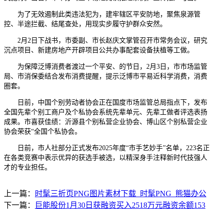
为了无效遏制此类违法犯为，建牢辖区平安防地，聚焦泉源管
控、半途拦截、结尾查处，用现实步履守护群众安然。
2月2日下战书，市委副、市长赵庆文掌管召开市常务会议，研究
沉点项目、新建房地产开辟项目公共办事配套设备扶植等工做。
为保障泛博消费者渡过一个平安、的节日，2月3日，市市场监管
局、市消保委结合发布消费提醒，提示泛博市平易近科学消费，消费
圈套。
日前，中国个别劳动者协会正在国度市场监管总局指点下，发布
全国先辈个别工商户及个私协会系统先辈单元、先辈工做者评选表扬
成果。市喜获佳绩：沂源县个别私营企业协会、博山区个别私营企业
协会荣获“全国个私协会。
日前，市人社部分正式发布2025年度“市手艺妙手”名单，223名正
在各类竞赛中表示优异的获选手被选，以精深身手注释新时代技强人
才的专业担任。
上一篇：
时髦三折页PNG图片素材下载_时髦PNG_熊猫办公
下一篇：
巨能股份1月30日获融资买入2518万元融资余额153