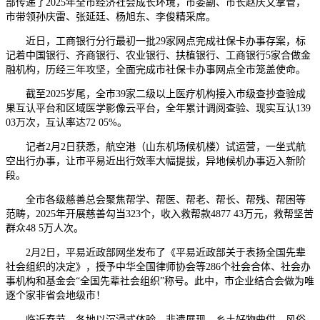
部传递了2025年全市经济社会成长环境，市委副、市长赵庆文掌管，
市带领孙庆雷、张延廷、杨旭东、李俊精采席。
近日，工商银行分行最初一批29家网点完成社保卡办事存案，标
记着中国银行、齐商银行、农业银行、扶植银行、工商银行5家合做金
融机构，历经三年攻坚，全面完成市社保卡办事网点全市笼盖使命。
截至2025岁尾，全市39家二级以上医疗机构接入市级查抄查验成
果互认平台和区域医学影像云平台，全年累计调阅查验、现实互认139
03万次，互认率达72 05%。
记者2月2日获悉，航空港（山东机场候机楼）试运营，一坐式航
空出行办事，让市平易近出行效率大幅提拔，异地候机办事迈入新阶
段。
全市各级慈善总会聚焦帮学、帮医、帮老、帮长、帮残、帮困等
范畴，2025年开展慈善勾当323个，收入救帮款4877 43万元，救帮坚苦
群众48 5万人次。
2月2日，平易近政部网坐发布了《平易近政部关于表扬全国先辈
社会组织的决定》，授予中华全国律师协会等286个社会合体、社会办
事机构和基金会“全国先辈社会组织”称号。此中，市企业结合会做为唯
逐个家非省会地级市！
临近春节，各地以沉浸式体验、非遗展现、乡土好物曲供、风俗