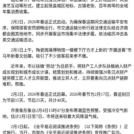
演艺互动等形式，建立起笼盖城区地标、古镇老街、百年商埠的全域
年集消费收集。
2月2日，2026年春运正式启动。为确保春运期间交通运输平安有
序，保障搭客安然顺畅出行，市交通运输分析行政法律支队结合济南
都会圈其他地市，同步开展客运市场集中法律步履，依法峻厉冲击各
类交通运输违法。
2月1日上午，陶瓷琉璃博物馆一楼稷下厅方才上新的“齐骥送春”市
马年新春文创展，吸引了不少旅客前来参不雅。
近年来，市以扶植“劳动”为总抓手，将财产工人步队扶植纳入财产
成长规划和城市成长计谋，统策划划和推进，持续做强20条沉点财产
链劳模工匠人才立异联盟，推进立异人才、立异要素向沉点财产链群
堆积，帮推。
2月2日，2026年春运正式启幕。2026年春节为2月17日，春运刻日
为节前15天、节后25天，共计40天。
市景象形象台2月4日15时47分发布寒潮蓝色预警，受强冷空气影
响，估计2月5日至7日，市将送来较着大风降温气候。
2月1日起，《全平易近阅读推进条例》（以下简称《条例》）正
式施行。当日，市举办《全平易近阅读推进条例》宣传推广勾当。