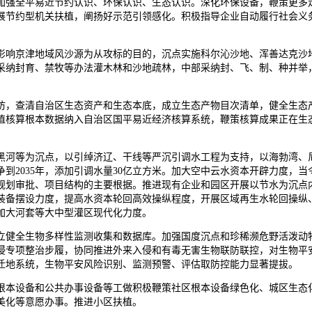
加强全平易近节约认识、环保认识、生态认识。深化环保设备，鞭策更多
展节约型机关扶植，阐扬好示范引领感化。积极指导企业自动履行社会义
响京津地域风沙源为从攻标的目的，沉点实施科尔沁沙地、浑善达克沙地
采纳封育、禁牧等办法灌木林和沙地疏林，中部采纳封、飞、制、种并举
，查清自治区生态资产和生态本底，成立生态产物目次清单，健全生态产
值核算根本数据纳入自治区国平易近经济核算系统，鞭策核算成果正在生
河等为沉点，以引绰济辽、干线等严沉引调水工程为支持，以海勃湾、尼
到2035年，添加引调水量30亿立方米。加大空中云水资本开辟力度，当
规划审批、项目结构的主要根据。推进现有企业和园区开展以节水为沉点
装备摆设力度，提高水资本轮回高效操纵程度，开展区域再生水轮回操纵
加大河套等大中型灌区现代化力度。
健全生物多样性监测收集和数据库。加强国度沉点和珍稀濒危野活泼动物
侵专项整治步履，协同推进外来入侵和有毒无害生物联防联控，对生物平
物迁地系统，生物平安风险识别、监测预警、评估取防控能力显著提拔。
本设备和公共办事设备等工做积极鞭策社区根本设备绿色化、城区生态化
美化等意愿办事。推进小区扶植。