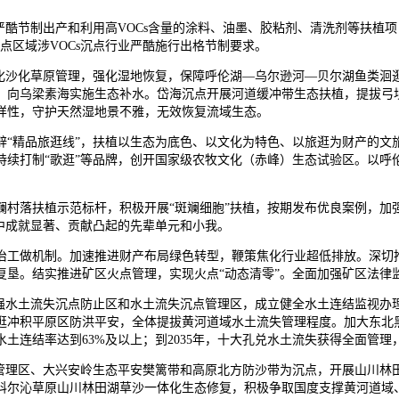
严酷节制出产和利用高VOCs含量的涂料、油墨、胶粘剂、清洗剂等扶植项
点区域涉VOCs沉点行业严酷施行出格节制要求。
沙化草原管理，强化湿地恢复，保障呼伦湖—乌尔逊河—贝尔湖鱼类洄
，向乌梁素海实施生态补水。岱海沉点开展河道缓冲带生态扶植，提拔弓
样性，守护天然湿地景不雅，无效恢复流域生态。
精品旅逛线”，扶植以生态为底色、以文化为特色、以旅逛为财产的文
持续打制“歌逛”等品牌，创开国家级农牧文化（赤峰）生态试验区。以呼
落扶植示范标杆，积极开展“斑斓细胞”扶植，按期发布优良案例，加
中成就显著、贡献凸起的先辈单元和小我。
工做机制。加速推进财产布局绿色转型，鞭策焦化行业超低排放。深切推
复垦。结实推进矿区火点管理，实现火点“动态清零”。全面加强矿区法律
水土流失沉点防止区和水土流失沉点管理区，成立健全水土连结监视办
逛冲积平原区防洪平安，全体提拔黄河道域水土流失管理程度。加大东北
土连结率达到63%及以上；到2035年，十大孔兑水土流失获得全面管理
理区、大兴安岭生态平安樊篱带和高原北方防沙带为沉点，开展山川林
科尔沁草原山川林田湖草沙一体化生态修复，积极争取国度支撑黄河道域