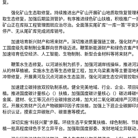
复。
强化矿山生态取修复。持续推进出产矿山开展矿山地质取恢复管理和
取生态修复，加强后期监测管护，有序推进绿色矿山扶植，积极推广一批
矿山正在库拟工程管理图斑应治尽治。全面落实尾矿库“一库一策”平
停产、无从尾矿库完成闭库销号。
加速培育新兴财产和将来财产。深切推进质量强链工做，强化财产成
工国度级先辈制制业集群向世界级迈进。鞭策新能源财产和绿色农畜产
加速培育低空经济、人工智能、生物制制、新型合金材料等将来财产。
鞭策水生态修复。以河湖长制为抓手，加强河湖岸线操纵，推进河湖“
从的林草植被。实施水生态等生态修复工程，加大乌梁素海等主要湿地
冲带修复，开展黄河及沉点河湖水生态监测，强化河湖生态空间管控取
加速建立碳排放双控轨制系统。健全完美地域、行业、企业、项目碳
植。推进国度碳计量核心（）扶植，加强国度碳计量核心（）碳达峰碳
金属、建材、化工等沉点行业碳排放达峰，加大对二氧化碳减排严沉项
区。开展劣势财产沉点产物碳脚印因子库扶植，加强上下逛企业碳脚印办
标识认证，摸索立异碳账户、碳普惠等模式。
深切实施“科技兴蒙”步履。环绕生态平安樊篱扶植、绿色制制、节能
植一批高程度绿色手艺立异平台。加强取国度部委、发财地域立异联动