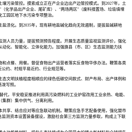
壤污染管控。摸索成立正在产企业边出产边管控模式。到2027年，土
”（化学品出产企业、尾矿库）、“两场两区”（废料措置场、垃圾填埋
化工园区地下水污染专项整治。
渍化。到2035年，现有耕地盐碱化趋向无效遏制，提拔盐碱耕地
测人员力量，提拔预测预告程度。开展生态质量监视监测评价，强化
从动化、智能化、立体化能力。加强旗县（市、区）生态监测能力扶
和点餐、用餐。督促食物出产运营者落实反食物华侈办法。鞭策各类
近公约、村规平易近约、行业规范等。
生态文明扶植程度相顺应的绿色低碳空间款式、财产布局、出产体例和
活泼写照。
替代，平安稳妥推进利用高污染燃料的工业炉窑改用工业余热、电能、
（集群）集中供气、分离利用。
共享、结合应对等应急联动机制。鞭策应急手艺配备使用，强化盟市
急监测资本设置装备摆设，激励社会第三方监测力量参取，构成上下联