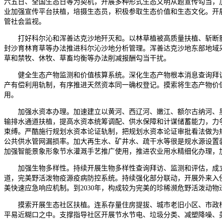
六五日、全国生态日等为契机，开展多种形式生态文明从题宣传勾当，
业加强宣传平台扶植，培摄生态员，积极参取生态价值和生态文化。开
管社会监视。
打好科尔沁和浑善达克沙地歼灭和。以林草植被高质量扶植、斩断影
封沙育林育草等办法推进科尔沁沙地分析管理。浑善达克沙地东部地域
草和禁牧、休牧、草畜均衡等办法削减报酬勾当干扰。
健全生态产物监测和价值核算系统。深化生态产物根本消息查询拜访
产有偿利用轨制，有序推进天然资本同一确权登记。摸索将生态产物价
用。
加强水资本办理。加速建立以黄河、西辽河、嫩江、额尔古纳河、黑
输排水通道扶植，提高水资本统筹调配、供水保障和计谋储蓄能力，力争
束缚。严酷施行规划水资本论证轨制，把规划水资本论证审批看法做为
公共供水管网漏损率。加大再生水、矿井水、疏干水等很是规水源设置
加强智能景象形象节水灌溉手艺推广使用，推进农业用水精细化办理，
加强生物多样性。持续开展生物多样性查询拜访、监测和评估，成立
道，完美野活泼物疫源疫病防控系统。持续强化部分联动，开展外来入
美快速应急响应机制。到2030年，构成较为完美的珍稀濒危野活泼动
摸索开展生态社区扶植。连系存量住房提拔、城市老旧小区、市政根
平易近糊口之中。支撑指导社区开展节水节电、垃圾分类、减塑降噪、