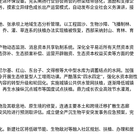
走进环保设备。充实阐扬行业协会商会的桥梁纽带感化，激励和支撑企
务，摸索立异绿色成长出产运营模式，自动发布企业社会义务演讲，接
、张承坝上地域生态分析管理。以工程固沙、生物沙障、飞播制林、
，乔、灌、草连系的扶植办法实现植被恢复，西部采纳封山、育林、育
物动态监测、消息资本共享轨制系统。深化全平易近所有天然资本资
态弥补、生态损害补偿、运营开辟融资、生态资本权益买卖等方面的使
尔基、红山、东台子、文得根等大中型水库为调蓄结点的水网。加强
令开展生态修复型人工增雨功课。严酷落实“四水四定”，强化水资本刚性
内容的转型升级和轮回化。实施城镇公共供水管网扶植，逐渐降低城镇
、再生水操纵沉点城市等国度试点扶植。鼎力成长农业高效节水灌溉，
及其歇息地、原生境的修复，连通主要本土和跨境迁移扩散生态廊
安风险进行预测取评估。成立健全严沉生物平安突发事务应急预案，完
。新建社区将低碳节能、生物敌对等融入社区规划、扶植、办理和居