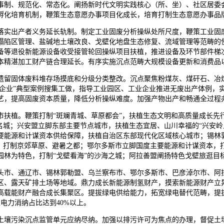
制、规范化、常态化。阐扬新时代文明实践核心（所、坐）、社区居委会
目孵化培育机制，鞭策生态意愿办事项目化成长，培育打制生态意愿办事品
实出产者义务延长轨制。制定工业固废分析操纵处所尺度，鞭策工业固废
塌陷区管理、盐碱地土壤改良、戈壁化地盘生态修复、流域管理等范畴的
备等退役新能源设备收受接管轮回操纵项目扶植，推进设备及环节部件梯
本精湛加工财产链合理延长。有序实施沉点范畴大规模设备更新和消费品
留固体废料堆存场摸底和分级分类整改。沉点聚焦粉煤灰、煤矸石、冶炼
废企业”典型案例搜集工做，指导工业园区、工业企业推进无废出产体例
艺，提高固废资本质量，降低分析操纵难度。加强产物出产和畅通全过程
植。鞭策打制“斑斓青城、草原都会”，扶植生态文明和高质量成长先
名城；兴安盟立脚东部主要节点城市，扶植生态宜居、山川幸福的“兴安
要能源和计谋资本供给保障，扶植自治区东部现代化区域核心城市；锡林
道，打制京郊草原、避暑之都；鄂尔多斯市立脚国度主要能源和计谋资本，
林为特色，打制“戈壁看海”的沙海之城；阿拉善盟阐扬特色戈壁旅逛目标
市、通辽市、锡林郭勒盟、乌兰察布市、鄂尔多斯市、巴彦淖尔市、阿拉
区、露天矿排土场等地域。鼎力成长新能源制氢财产，摸索新能源财产立异
高载能财产融合成长集聚区。提拔绿电供给能力，拓宽绿电替代范畴，提
电力消纳占比达到40%以上。
壤污染沉点监管单元应纳尽纳。加强以排污许可为焦点的办理，督促土壤