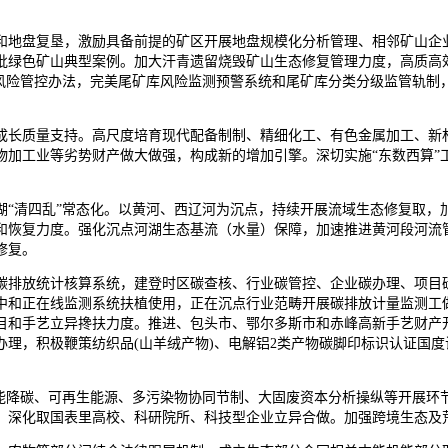
地盘复垦，激励具备前提的矿区开展地盘规模化分析管理、相邻矿山企业
绿色矿山典型案例。加大汗青遗留烧毁矿山生态修复管理力度，高质高效
安风险管控办法，完美尾矿库风险监测预警系统和尾矿库分类分级监管轨制
长质量支持。高尺度培育现代配备制制、精细化工、有色金属加工、新材
物加工业等劣势财产做大做强，构成新的增加引擎。深切实施“东数西算”
清四乱”常态化。以黄河、西辽河为沉点，持续开展流域生态修复取，
和恢复力度。强化沉点河湖生态基流（水量）保障，加速推进黄河段河流
修复。
排放统计核算系统，建登时区碳查核、行业碳管控、企业碳办理、项目碳
中和正在线监测系统扶植使用，正在沉点行业范畴开展碳排放计量监测工
目和手艺立异搀扶力度。推进、包头市、鄂尔多斯市和赤峰高新手艺财产
理，积极鞭策纺织品(山羊绒产物)、电解铝2类产物碳脚印标识认证国
降碳、可再生能源、多污染物协同节制、大固废资本分析操纵等开展环
，深化取国表里高校、科研院所、科技型企业立异合做。加强跨境生态及