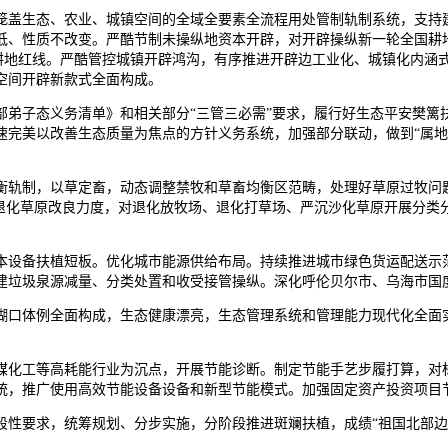
生态、农业、城镇空间的全域全要素全流程用处管制轨制系统，支持建
低、性质不改变。严酷节制未操纵地资本开辟，对开辟操纵新一轮全国耕
亿亩耕地红线。严酷管控城镇开辟鸿沟，有序推进开辟边工业化、城镇化内
山空间开辟新款式全面构成。
子态义务清单》和相关部分“三管三必需”要求，履行好生态平安樊篱
完美以改善生态质量为焦点的方针义务系统，加强部分联动，做到“属地
制，以草定畜，动态调整禁牧和草畜均衡区范畴，处理好草原过牧问题
大退化草原改良力度，对退化放牧场、退化打草场、严沉沙化草原开展分类
设备扶植短板。优化城市能源供给布局。持续推进城市绿色货运配送示范
建建垃圾泉源减量、分类处置和收受接管操纵。深化呼伦贝尔市、乌海市
口体例全面构成，生态健康漂亮，生态管理系统和管理能力现代化全面实
化工等高耗能行业为沉点，开展节能诊断。制定节能手艺步履打算，对标
统，推广使用高效节能设备设备和新型节能模式。加强固定资产投资项目
要求，统筹规划、分步实施，分阶段推进斑斓扶植，成绩“祖国北部边