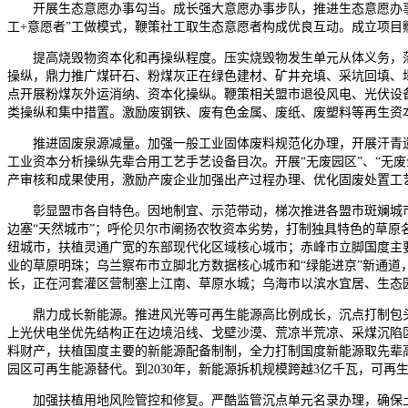
开展生态意愿办事勾当。成长强大意愿办事步队，推进生态意愿办事
工+意愿者”工做模式，鞭策社工取生态意愿者构成优良互动。成立项
提高烧毁物资本化和再操纵程度。压实烧毁物发生单元从体义务，落
操纵，鼎力推广煤矸石、粉煤灰正在绿色建材、矿井充填、采坑回填、
点开展粉煤灰外运消纳、资本化操纵。鞭策相关盟市退役风电、光伏设
类操纵和集中措置。激励废钢铁、废有色金属、废纸、废塑料等再生资
推进固废泉源减量。加强一般工业固体废料规范化办理，开展汗青遗
工业资本分析操纵先辈合用工艺手艺设备目次。开展“无废园区”、“无
产审核和成果使用，激励产废企业加强出产过程办理、优化固废处置工
彰显盟市各自特色。因地制宜、示范带动，梯次推进各盟市斑斓城市扶
边塞“天然城市”；呼伦贝尔市阐扬农牧资本劣势，打制独具特色的草原
纽城市，扶植灵通广宽的东部现代化区域核心城市；赤峰市立脚国度主
业的草原明珠；乌兰察布市立脚北方数据核心城市和“绿能进京”新通
长，正在河套灌区营制塞上江南、草原水城；乌海市以滨水宜居、生态园
鼎力成长新能源。推进风光等可再生能源高比例成长，沉点打制包头
上光伏电坐优先结构正在边境沿线、戈壁沙漠、荒凉半荒凉、采煤沉陷
料财产，扶植国度主要的新能源配备制制，全力打制国度新能源取先辈
园区可再生能源替代。到2030年，新能源拆机规模跨越3亿千瓦，可再生
加强扶植用地风险管控和修复。严酷监管沉点单元名录办理，确保土