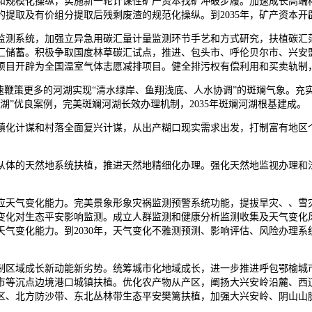
规模化操纵，实施新一轮计谋性矿产资本找矿冲破步履。加速成长高端稀
提取及有价组分提取后残剩废渣的规范化操纵。到2035年，矿产资本
测系统，加强立异急用碳汇量计量监测环节手艺和方式研究，扶植碳汇范
汇储蓄。积极争取国度林草碳汇试点，推进、包头市、呼伦贝尔市、兴安
项目开辟为全国温室气体志愿减排项目。健全排污权有偿利用和买卖轨制
鞭策更多的河湖实现“清水绿岸、鱼翔浅底、人水协调”的斑斓气象。充
”优良案例，完美斑斓河湖长效办理机制，2035年斑斓河湖根基建成。
化计谋和村落全面复兴计谋，从出产糊口现实需求出发，打制富有地区个
体的天然地系统扶植，推进天然地精细化办理。强化天然地监视办理和法
天气变化能力。完美景象形象灾祸监测预警系统功能，提拔旱灾、、雪灾
变化对生态平安影响监测。成立人群监测和健康分析监测收集及天气变化
气变化能力。到2030年，天气变化不雅测预测、影响评估、风险办理系统
区域成长新动能新劣势。统筹城市化地域成长，进一步推进呼包鄂榆城市
市等沉点边境港口城镇扶植。优化农产物从产区，阐扬大兴安岭沿麓、西
区、北方防沙带、东北丛林带生态平安樊篱扶植，加强大兴安岭、阴山山