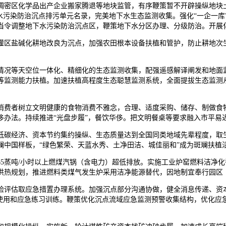
密区化学品出产企业搬家腾退等地块监管，有序鞭策暂不开辟操纵地块土
水污染防治沉点排污单元名录，完美地下水生态监测收集。强化“一企一库
当令调整地下水污染防治沉点区，鞭策地下水分区办理、分级防治。开展
盐碱化耕地改良为沉点，加强农田根本设备扶植和管护，防止耕地次生盐
况等天空位一体化、精细化的生态监测收集，配强遥感解译阐发和地面监
等监测能力扶植。加速扶植高程度生态聪慧监测系统，全面提拔生态监测
费者树立文明健康的食物消费不雅念，合理、适度采购、储存、制做食物
侈办法。持续推进“光盘步履”，餐饮华侈。把文明餐桌等要求融入市平易
低碳经济、资本节约集约操纵、生态质量达到全国同类地域先辈程度，取
斓中国样板，“绿色繁荣、天蓝水秀、土净田洁、城佳丽和”成为斑斓扶植
蒸吨/小时以上燃煤汽锅（含电力）超低排放。实施工业炉窑燃料洁净化
供热规划，推进燃料类煤气发生炉采用洁净能源替代，因地制宜奉行园区
评估取应急措置办理系统。加强沉点部分沟通协做，健全消息传递、资本
和使用和应急练习训练。鞭策优化沉点流域应急监测预警收集结构，优化应