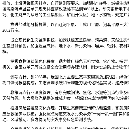
排放、土壤污染现患排查、自行监测等要求。加强财产转移、城镇生齿稠
壤污染沉点监管单元现患排查整改及格率达到90%以上。动态更新地下
场、化工财产为从导的工业集聚区、矿山开采区）地下水监管，规定并
推进盐碱地分析操纵。以西辽河平原、土默川平原、河套平原三大灌区
2082万亩。
成立现代化生态监测系统。加速扶植笼盖质量、污染源、天然生态情
生态监测预警。加强温室气体、地下水、新污染物、噪声、辐射、农村
植。
提拔食物消费绿色化程度。鼎力推广绿色无机食物、农产物。指导消
机关、企事业单元等成立健全食堂用餐办理轨制，制定实施防止食物华
远期方针：到2035年，我国北方主要生态平安樊篱愈加巩固，绿色
糊口体例根基构成，生态管理系统和管理能力现代化根基实现，建成斑
鞭策沉点行业深度管理。有序完成钢铁、焦化、水泥等沉点行业及65
天然气等。加大燃煤汽锅整治裁减力度，将燃煤供热汽锅替代纳入城镇
推进风险管控常态化办理。开展生态健康查询拜访和监测，完美风险
应急救援步队扶植。强化沉点河道突发水污染事务“一河一策一图”实
动、区域援助、多方协同的突发事务应急监测系统。