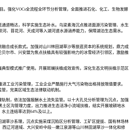
目。强化VOCs全流程全环节分析管理，全面推进石化、化工、生物发酵
逛通道畅达，科学实施生态补水。乌梁素海沉点推进面源污染管理、水生
坝河、苜花河、天成河等入湖河道水源涵养能力，保障湖泊生态需水。
旅融合成长款式。加强对山川林田湖草沙等旅逛资本的系统规划，鼎力成
伦贝尔市、兴安盟为焦点扶植具有较强影响力的冰雪经济引领区，激励推
强典型模式推广使用。开展斑斓扶植成效宣传。深化生态文明扶植示范区
进工业污染管理，工业企业严酷施行大气污染物出格排放限值要求。
监管，完美区域生态法律联动机制。
理轨制，依法加强报酬水土流失监管。以十大孔兑分析管理为沉点，加强
黑土区沟管理力度，出力推进生态洁净小流域扶植，结实开展坡耕地水
，水土连结率达到64%及以上。
田湖草沙系理，沉点实施采煤沉陷区分析管理、工矿区提拔、国有林场林
、西辽河道域、大兴安岭中段—嫩江泉源等山川林田湖草沙一体化和修