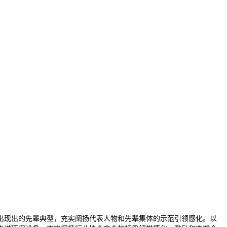
畴出现出的先辈典型，充实阐扬代表人物和先辈集体的示范引领感化。以