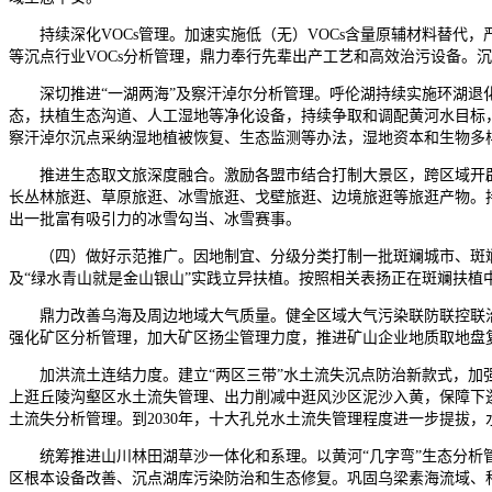
持续深化VOCs管理。加速实施低（无）VOCs含量原辅材料替代，
等沉点行业VOCs分析管理，鼎力奉行先辈出产工艺和高效治污设备。沉
深切推进“一湖两海”及察汗淖尔分析管理。呼伦湖持续实施环湖退化
态，扶植生态沟道、人工湿地等净化设备，持续争取和调配黄河水目标
察汗淖尔沉点采纳湿地植被恢复、生态监测等办法，湿地资本和生物多
推进生态取文旅深度融合。激励各盟市结合打制大景区，跨区域开辟“
长丛林旅逛、草原旅逛、冰雪旅逛、戈壁旅逛、边境旅逛等旅逛产物。
出一批富有吸引力的冰雪勾当、冰雪赛事。
（四）做好示范推广。因地制宜、分级分类打制一批斑斓城市、斑斓村
及“绿水青山就是金山银山”实践立异扶植。按照相关表扬正在斑斓扶植
鼎力改善乌海及周边地域大气质量。健全区域大气污染联防联控联治
强化矿区分析管理，加大矿区扬尘管理力度，推进矿山企业地质取地盘
加洪流土连结力度。建立“两区三带”水土流失沉点防治新款式，加强
上逛丘陵沟壑区水土流失管理、出力削减中逛风沙区泥沙入黄，保障下
土流失分析管理。到2030年，十大孔兑水土流失管理程度进一步提拔，水
统筹推进山川林田湖草沙一体化和系理。以黄河“几字弯”生态分析管
区根本设备改善、沉点湖库污染防治和生态修复。巩固乌梁素海流域、