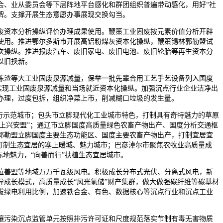
、业从委员会等下层阵地平台感化和群团组织普遍带动感化，用好“社
牌。支撑开展生态意愿办事展现交换勾当。
资本分析操纵评价办理成果使用。鞭策工业固废按元素价值分析开辟
使用。推进鄂尔多斯市开展高铝粉煤灰资本化操纵，鞭策锡林郭勒盟试
次操纵。推进报废汽车、废旧家电、废旧电池、废旧轮胎等再生资本分
以旧换新。
渣等大工业固废泉源减量，保举一批先辈合用工艺手艺设备列入国度
，实现工业固废泉源减量和当场就近资本化操纵。加强沉点行业企业洁净出
办理，过度包拆，组织净菜上市，削减糊口垃圾的发生量。
行示范城市；包头市立脚现代化工业城市特色，打制具有奇特魅力的草原
岭上兴安盟”；通辽市立脚国度高质量绿色农畜产物出产、国度分析交通枢
郭勒盟立脚国度主要生态功能区、国度主要农畜产物出产，打制宜居宜
打制生态宜居的塞上暖城、魅力城市；巴彦淖尔市聚焦农牧业高质量成
地魅力，“向善而行”扶植生态宜居城市。
善盟等地域万万千瓦级风电。积极成长分布式光伏、分离式风电，新
成长模式，高质量成长“风光氢储”财产集群，做大做强碳纤维等碳基材
拔绿电利用比例，加速铁合金、有色、数据核心等沉点行业和沉点工业
污染沉点监管单元按照排污许可证和尺度规范落实节制有毒无害物质