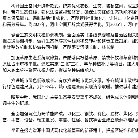
构开国土空间开辟新款式。统筹优化农牧、生态、城镇空间，成立笼盖
构。苦守生态红线，强化法律监视和修复，确保生态红线生态功能不降
资本保障能力。遏制耕地“非农化”，严酷管控“非粮化”，守住1。7
和高效操纵。到2027年，河山空间开辟款式获得优化，到2035年，河
健全生态文明扶植协调机制。全面落实《各级党委和及自治区相关部弟
视贯通协调机制，做好生态范畴案件线索移交转办和逃责工做跟尾。加速
审计整改机制和协做共同机制。严酷落实河湖长制、林长制。
加强草原生态系统取修复。严酷落实根基草原、禁牧休牧和草畜均衡轨
原征占用审核审批。通过实施“三北”工程、羊草种植补助等项目，加
加大乡土草种繁育扶植力度，提拔草种供给能力。
推进城市绿色低碳成长。有序推进城市更新步履，补齐城镇市政根本
行绿色建建尺度，到2035年，城市建建全面实现洁净取暖。推进城市
瞻望中叶，我国北方主要生态平安樊篱牢不成破，绿色成长体例和糊
调共生的斑斓。
全面加强沉点范畴节能降碳。以化工、钢铁、有色、建材、焦化、煤
艺、手艺、设备。鞭策批发、零售、住宿、餐饮等企业成立能源办理系
坐正在努力谱写中国式现代化新篇章的新征程上，把握区域性和阶段性