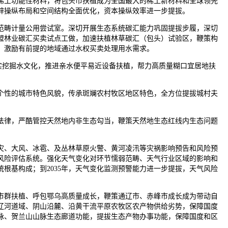
土功能性材料，将包头市扶植成为全国最大的稀土新材料和全球领先
开辟操纵布局和空间结构全面优化，资本操纵效率进一步提拔。
畴计量公用尝试室。深切开展生态系统碳汇能力巩固提拔步履，深切
盟林业碳汇买卖试点工做，加速扶植林草碳汇（包头）试验区，鞭策构
，激励有前提的地域通过水权买卖处理用水需求。
实挖掘水文化，推进亲水便平易近设备扶植，帮力高质量糊口宜居地扶
性的城市特色风貌，传承斑斓农村牧区地区特色，全方位提拔城村夫
律，严酷管控天然地内非生态勾当，鞭策天然地生态红线内生态问题
、大风、冰雹、及丛林草原火警、黄河凌汛等灾祸影响预告和风险预
风险评估系统。强化天气变化对环节懦弱范畴、天气行业区域的影响和
根基构成；到2035年，天气变化监测预警能力进一步提拔，天气风险
群扶植、呼包鄂乌高质量成长，鞭策通辽市、赤峰市成长成为带动自
辽河道域、阴山沿麓、沿黄干流平原农牧区农产物供给劣势，保障国度
脉、贺兰山山脉生态廊道功能，提拔生态产物办事功能，保障国度和区