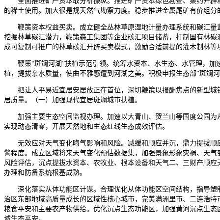
全面推进矿产资本取分析操纵。推进矿产资本绿色勘查、集约开辟和
的稀土使用。加大很是规天然气勘察力度。稳步推进金属尾矿有价组分的
鞭策资本权益买卖。成立健全丛林草原湿地计量办理系统和碳汇量监
挖掘林草碳汇潜力，鞭策森工集团等企业碳汇项目储蓄，打制国有林碳
成可复制可推广的林草碳汇开辟买卖模式，激励合适前提的灌木制林等
鞭策“斑斓河湖”扶植示范引领。统筹水资本、水生态、水管理，加速
植，提拔亲水质量，使曲不雅感遭到河湖之美。积极申报生态部“斑斓河湖
把让人平易近宜居安居放正在首位，深切鞭策以报酬焦点的新型城镇
居质量。（一）加强现代宜居斑斓城市扶植。
加强主要生态空间监视办理。加速以大青山、贺兰山等国度公园为从
实现动态清零，开展天然地和生态红线生态成效评估。
无效应对天气变化晦气影响和风险。减缓和顺应并沉，鼎力提拔顺应
警程度。成立区域将来天气变化预估数据集，加强景象形象灾祸、天气
风险评估，沉点提拔水资本、农牧业、根本设备和天气二、三财产顺应天
办理和防备系统根基成熟。
深化落实从体功能区计谋。合理优化从体功能区空间结构，指导塑制
治区东部地域高质量成长的区域性核心城市，完美满洲里市、二连浩特
粮食平安和主要农产物供给。优化沉点生态功能区，加强黄河沉点生态
域生态平安。