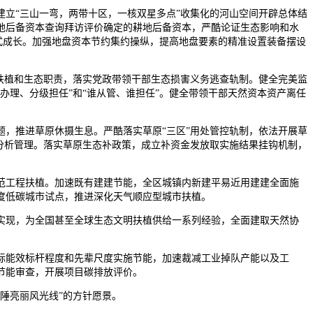
立“三山一弯，两带十区，一核双星多点”收集化的河山空间开辟总体结
地后备资本查询拜访评价确定的耕地后备资本，严酷论证生态影响和水
涵式成长。加强地盘资本节约集约操纵，提高地盘要素的精准设置装备摆设
扶植和生态职责，落实党政带领干部生态损害义务逃查轨制。健全完美监
办理、分级担任”和“谁从管、谁担任”。健全带领干部天然资本资产离任
，推进草原休摄生息。严酷落实草原“三区”用处管控轨制，依法开展草
分析管理。落实草原生态补政策，成立补资金发放取实施结果挂钩机制，
工程扶植。加速既有建建节能，全区城镇内新建平易近用建建全面施
国度低碳城市试点，推进深化天气顺应型城市扶植。
现，为全国甚至全球生态文明扶植供给一系列经验，全面建取天然协
能效标杆程度和先辈尺度实施节能，加速裁减工业掉队产能以及工
节能审查，开展项目碳排放评价。
陲亮丽风光线”的方针愿景。