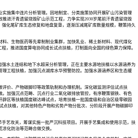
实施集中连片分析管理。因地制宜、分类施策协同开展矿山污染管理
推进汗青遗留烧毁矿山示范工程，力争实现2030岁尾前汗青遗留烧毁
，强化尾矿库生态修复和地盘复垦，逐渐压减尾矿库数量规模，鞭策持久
料、生物医药等先辈制制业集群，加快乳业、稀土新材料、现代煤化
工程，推进国度算电协同成长试点扶植，打制面向全国的绿色算力保障。
加强水土连结和地下水超采分析管理，正在主要水源地扶植以水源涵养为
管理工程扶植，加强沉点湖库水华预警防控。加强水源涵养区和生态缓
评价、产物碳脚印等政策轨制和办理机制。深化碳监测评估试点扶
做。加强沉点范畴、沉点行业二氧化碳排放管控，有序鞭策钢铁、有色
开辟区等扶植国度碳达峰试点，培育扶植一批国度级和自治区级零碳园
度试点扶植，对其他特色产物和劣势产物分批次、分阶段开展产物碳脚印
节手艺攻关，筹谋实施一批严沉科技项目。开展手艺集成和使用示范，扶
荒凉化防治等范畴合做交换。