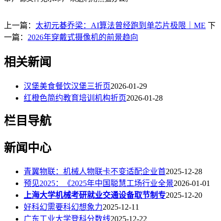
上一篇：
太初元碁乔梁：AI算法曾经跑到单芯片极限｜ME
下
一篇：
2026年穿戴式摄像机的前景趋向
相关新闻
汉堡美食餐饮汉堡三折页
2026-01-29
红橙色简约教育培训机构折页
2026-01-28
栏目导航
新闻中心
青翼物联：机械人物联卡不变适配企业首
2025-12-28
预见2025：《2025年中国聪慧工场行业全景
2026-01-01
上海大学机械考研就业交通设备取节制专
2025-12-20
好科幻需要科幻想象力
2025-12-11
广东工业大学登科分数线
2025-12-22