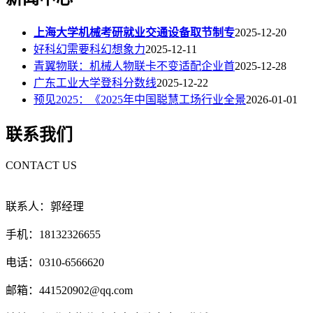
上海大学机械考研就业交通设备取节制专
2025-12-20
好科幻需要科幻想象力
2025-12-11
青翼物联：机械人物联卡不变适配企业首
2025-12-28
广东工业大学登科分数线
2025-12-22
预见2025：《2025年中国聪慧工场行业全景
2026-01-01
联系我们
CONTACT US
联系人：郭经理
手机：18132326655
电话：0310-6566620
邮箱：441520902@qq.com