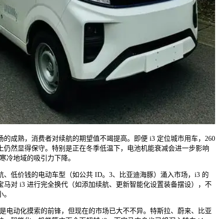
熟，消费者对续航的期望值不竭提高。即便 i3 定位城市用车，260
上仍然显得保守。特别是正在冬季低温下，电池机能衰减会进一步影响
正在寒冷地域的吸引力下降。
低价钱的电动车型（如公共 ID。3、比亚迪海豚）涌入市场，i3 的
马对 i3 进行完全换代（如添加续航、更新智能化设置装备摆设），不
小。
初是电动化摸索的前锋，但现在的市场已大不不异。特斯拉、蔚来、比亚