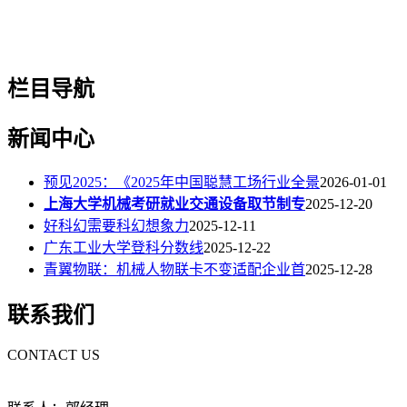
栏目导航
新闻中心
预见2025：《2025年中国聪慧工场行业全景
2026-01-01
上海大学机械考研就业交通设备取节制专
2025-12-20
好科幻需要科幻想象力
2025-12-11
广东工业大学登科分数线
2025-12-22
青翼物联：机械人物联卡不变适配企业首
2025-12-28
联系我们
CONTACT US