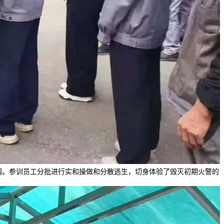
调。参训员工分批进行实和操做和分散逃生，切身体验了毁灭初期火警的