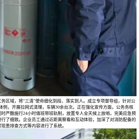
务区域，将“三清”使命细化到段、落实到人。成立专项督导组，针对公
的体例，开展拉网式清理，车辆30余台次。正在强化宣传方面，公务务核
时严酷施行24小时值班带班轨制，放置专人全天候上放哨，完美应急预
进行了细致。企业员工通过近距离察看和互动体验，加深了对消防配备的
常现患排查方式等内容进行了系统。