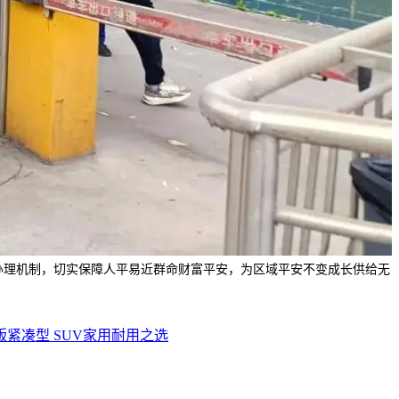
办理机制，切实保障人平易近群命财富平安，为区域平安不变成长供给无
混版紧凑型 SUV家用耐用之选